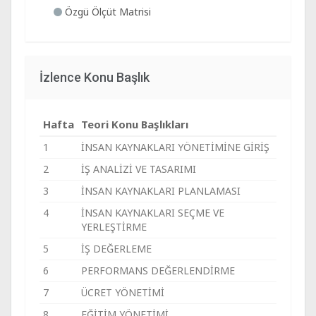
Özgü Ölçüt Matrisi
İzlence Konu Başlık
Hafta
Teori Konu Başlıkları
1
İNSAN KAYNAKLARI YÖNETİMİNE GİRİŞ
2
İŞ ANALİZİ VE TASARIMI
3
İNSAN KAYNAKLARI PLANLAMASI
4
İNSAN KAYNAKLARI SEÇME VE
YERLEŞTİRME
5
İŞ DEĞERLEME
6
PERFORMANS DEĞERLENDİRME
7
ÜCRET YÖNETİMİ
8
EĞİTİM YÖNETİMİ