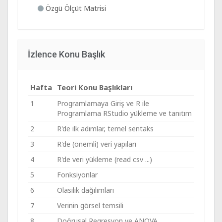
Özgü Ölçüt Matrisi
İzlence Konu Başlık
Hafta
Teori Konu Başlıkları
1
Programlamaya Giriş ve R ile
Programlama RStudio yükleme ve tanıtım
2
R'de ilk adımlar, temel sentaks
3
R'de (önemli) veri yapıları
4
R'de veri yükleme (read csv ...)
5
Fonksiyonlar
6
Olasılık dağılımları
7
Verinin görsel temsili
8
Doğrusal Regresyon ve ANOVA