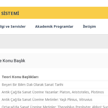
 SİSTEMİ
lgi ve Servisler
Akademik Programlar
İletişim
e Konu Başlık
Teori Konu Başlıkları
Beşeri Bir Bilim Dalı Olarak Sanat Tarihi
Antik Çağ'da Sanat Üzerine Yazanlar: Platon, Aristoteles, Plotinos
Antik Çağ'da Sanat Üzerine Metinler: Yaşlı Plinius, Vitruvius
Ortaçağ'da Sanat Üzerine Metinler: Theophilus Presbyter, Abbot Sug