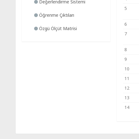
Değerlendirme Sistemi
5
Öğrenme Çıktıları
6
Özgü Ölçüt Matrisi
7
8
9
10
11
12
13
14