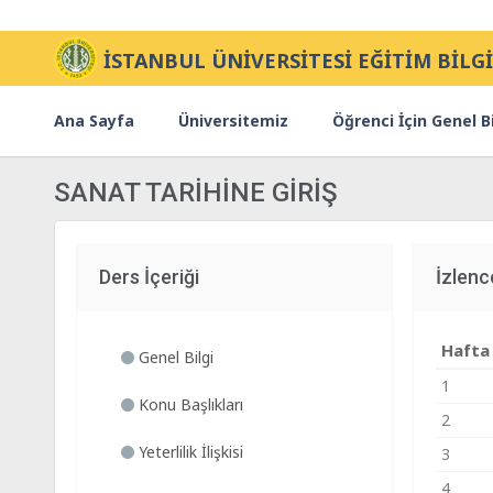
İSTANBUL ÜNİVERSİTESİ EĞİTİM BİLGİ
Ana Sayfa
Üniversitemiz
Öğrenci İçin Genel Bi
SANAT TARİHİNE GİRİŞ
Ders İçeriği
İzlenc
Hafta
Genel Bilgi
1
Konu Başlıkları
2
Yeterlilik İlişkisi
3
4