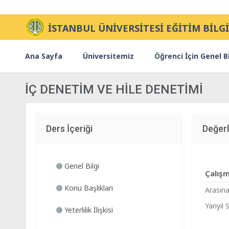
İSTANBUL ÜNİVERSİTESİ EĞİTİM BİLGİ
Ana Sayfa
Üniversitemiz
Öğrenci İçin Genel Bi
İÇ DENETİM VE HİLE DENETİMİ
Ders İçeriği
Değerl
Genel Bilgi
Çalış
Konu Başlıkları
Arasına
Yarıyıl 
Yeterlilik İlişkisi