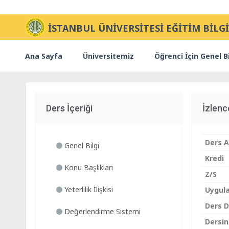
İSTANBUL ÜNİVERSİTESİ EĞİTİM BİLGİ
Ana Sayfa
Üniversitemiz
Öğrenci İçin Genel Bi
Ders İçeriği
İzlen
Ders A
Genel Bilgi
Kredi
Konu Başlıkları
Z/S
Yeterlilik İlişkisi
Uygul
Ders Di
Değerlendirme Sistemi
Dersin