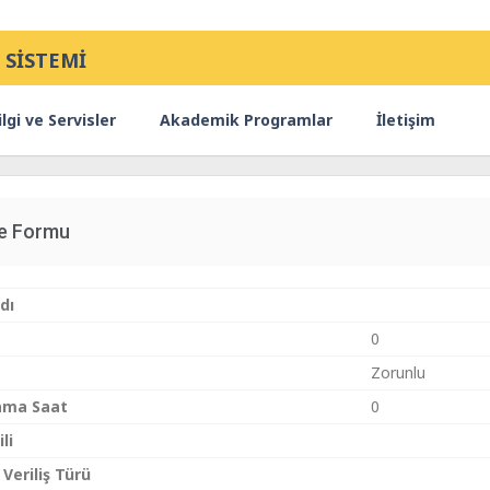
 SİSTEMİ
lgi ve Servisler
Akademik Programlar
İletişim
ce Formu
dı
0
Zorunlu
ama Saat
0
li
 Veriliş Türü