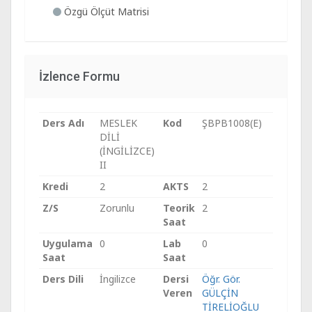
Özgü Ölçüt Matrisi
İzlence Formu
Ders Adı
MESLEK
Kod
ŞBPB1008(E)
DİLİ
(İNGİLİZCE)
II
Kredi
2
AKTS
2
Z/S
Zorunlu
Teorik
2
Saat
Uygulama
0
Lab
0
Saat
Saat
Ders Dili
İngilizce
Dersi
Öğr. Gör.
Veren
GÜLÇİN
TİRELİOĞLU