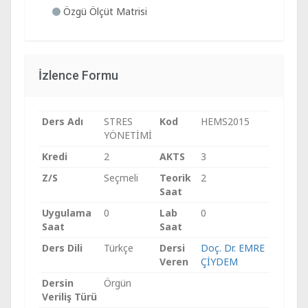
Özgü Ölçüt Matrisi
İzlence Formu
Ders Adı
STRES
Kod
HEMS2015
YÖNETİMİ
Kredi
2
AKTS
3
Z/S
Seçmeli
Teorik
2
Saat
Uygulama
0
Lab
0
Saat
Saat
Ders Dili
Türkçe
Dersi
Doç. Dr. EMRE
Veren
ÇİYDEM
Dersin
Örgün
Veriliş Türü