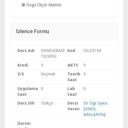
Özgü Ölçüt Matrisi
İzlence Formu
Ders Adı
DEMOKRASİ
Kod
ISLE3144
TEORİSİ
Kredi
3
AKTS
5
Z/S
Seçmeli
Teorik
3
Saat
Uygulama
0
Lab
0
Saat
Saat
Ders Dili
Türkçe
Dersi
Dr. Ögr. Üyesi
Veren
ŞENOL
ARSLANTAŞ
Dersin