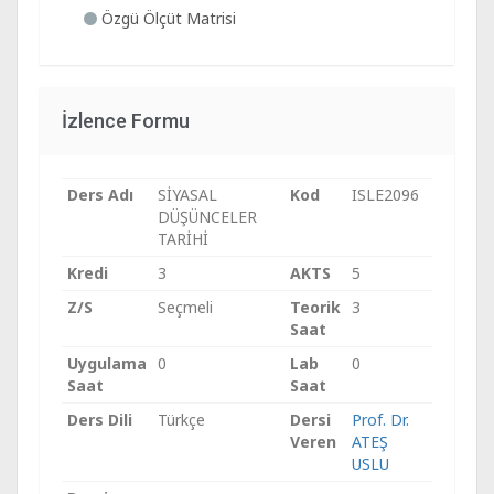
Özgü Ölçüt Matrisi
İzlence Formu
Ders Adı
SİYASAL
Kod
ISLE2096
DÜŞÜNCELER
TARİHİ
Kredi
3
AKTS
5
Z/S
Seçmeli
Teorik
3
Saat
Uygulama
0
Lab
0
Saat
Saat
Ders Dili
Türkçe
Dersi
Prof. Dr.
Veren
ATEŞ
USLU