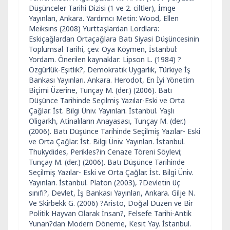
Düşünceler Tarihi Dizisi (1 ve 2. ciltler), İmge
Yayınları, Ankara. Yardımcı Metin: Wood, Ellen
Meiksins (2008) Yurttaşlardan Lordlara:
Eskiçağlardan Ortaçağlara Batı Siyasi Düşüncesinin
Toplumsal Tarihi, çev. Oya Köymen, İstanbul:
Yordam. Önerilen kaynaklar: Lipson L. (1984) ?
Özgürlük-Eşitlik?, Demokratik Uygarlık, Türkiye İş
Bankası Yayınları. Ankara. Herodot, En İyi Yönetim
Biçimi Üzerine, Tunçay M. (der.) (2006). Batı
Düşünce Tarihinde Seçilmiş Yazılar-Eski ve Orta
Çağlar. İst. Bilgi Üniv. Yayınları. İstanbul. Yaşlı
Oligarkh, Atinalıların Anayasası, Tunçay M. (der.)
(2006). Batı Düşünce Tarihinde Seçilmiş Yazılar- Eski
ve Orta Çağlar. İst. Bilgi Üniv. Yayınları. İstanbul.
Thukydides, Perikles?in Cenaze Töreni Söylevi;
Tunçay M. (der.) (2006). Batı Düşünce Tarihinde
Seçilmiş Yazılar- Eski ve Orta Çağlar. İst. Bilgi Üniv.
Yayınları. İstanbul. Platon (2003), ?Devletin üç
sınıfı?, Devlet, İş Bankası Yayınları, Ankara. Gilje N.
Ve Skirbekk G. (2006) ?Aristo, Doğal Düzen ve Bir
Politik Hayvan Olarak İnsan?, Felsefe Tarihi-Antik
Yunan?dan Modern Döneme, Kesit Yay. İstanbul.