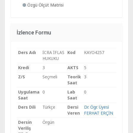
Özgü Ölçüt Matrisi
İzlence Formu
Ders Adı
İCRA İFLAS
Kod
KAYO4257
HUKUKU
Kredi
3
AKTS
5
Z/S
Seçmeli
Teorik
3
Saat
Uygulama
0
Lab
0
Saat
Saat
Ders Dili
Türkçe
Dersi
Dr. Ögr. Üyesi
Veren
FERHAT ERÇİN
Dersin
Örgün
Veriliş