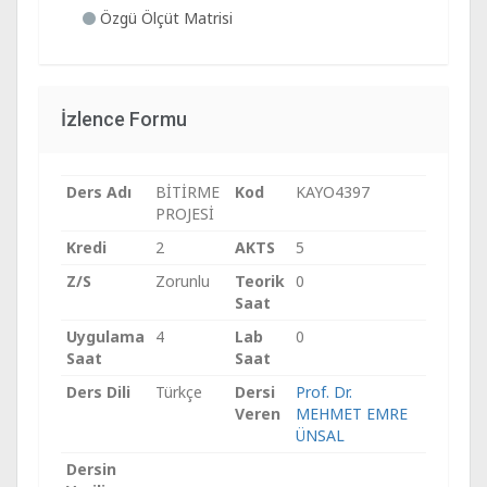
Özgü Ölçüt Matrisi
İzlence Formu
Ders Adı
BİTİRME
Kod
KAYO4397
PROJESİ
Kredi
2
AKTS
5
Z/S
Zorunlu
Teorik
0
Saat
Uygulama
4
Lab
0
Saat
Saat
Ders Dili
Türkçe
Dersi
Prof. Dr.
Veren
MEHMET EMRE
ÜNSAL
Dersin