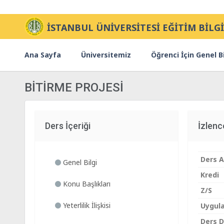
İSTANBUL ÜNİVERSİTESİ EĞİTİM BİLGİ
Ana Sayfa
Üniversitemiz
Öğrenci İçin Genel Bi
BİTİRME PROJESİ
Ders İçeriği
İzlen
Ders A
Genel Bilgi
Kredi
Konu Başlıkları
Z/S
Yeterlilik İlişkisi
Uygul
Ders Di