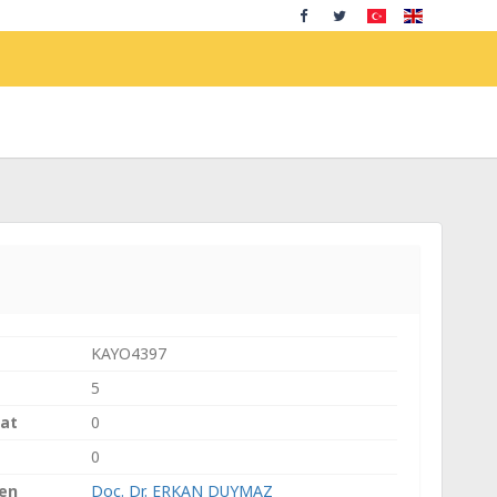
KAYO4397
5
aat
0
0
ren
Doç. Dr. ERKAN DUYMAZ