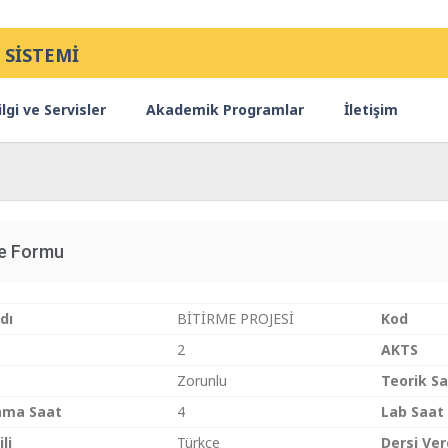
 SİSTEMİ
lgi ve Servisler
Akademik Programlar
İletişim
ce Formu
dı
BİTİRME PROJESİ
Kod
2
AKTS
Zorunlu
Teorik S
ama Saat
4
Lab Saat
li
Türkçe
Dersi Ve