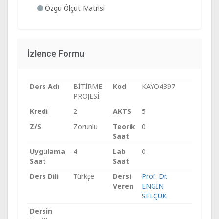
Özgü Ölçüt Matrisi
İzlence Formu
Ders Adı
BİTİRME
Kod
KAYO4397
PROJESİ
Kredi
2
AKTS
5
Z/S
Zorunlu
Teorik
0
Saat
Uygulama
4
Lab
0
Saat
Saat
Ders Dili
Türkçe
Dersi
Prof. Dr.
Veren
ENGİN
SELÇUK
Dersin