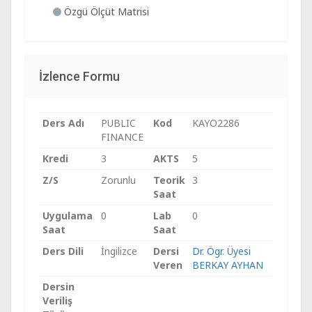
Özgü Ölçüt Matrisi
İzlence Formu
Ders Adı
PUBLIC
Kod
KAYO2286
FINANCE
Kredi
3
AKTS
5
Z/S
Zorunlu
Teorik
3
Saat
Uygulama
0
Lab
0
Saat
Saat
Ders Dili
İngilizce
Dersi
Dr. Ögr. Üyesi
Veren
BERKAY AYHAN
Dersin
Veriliş