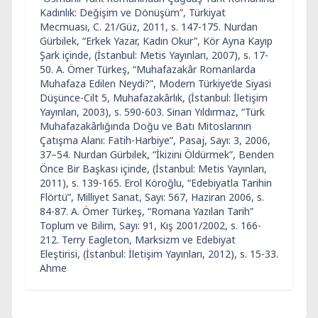
Kadınlık: Değişim ve Dönüşüm”, Türkiyat
Mecmuası, C. 21/Güz, 2011, s. 147-175. Nurdan
Gürbilek, “Erkek Yazar, Kadın Okur”, Kör Ayna Kayıp
Şark içinde, (İstanbul: Metis Yayınları, 2007), s. 17-
50. A. Ömer Türkeş, “Muhafazakâr Romanlarda
Muhafaza Edilen Neydi?”, Modern Türkiye’de Siyasi
Düşünce-Cilt 5, Muhafazakârlık, (İstanbul: İletişim
Yayınları, 2003), s. 590-603. Sinan Yıldırmaz, “Türk
Muhafazakârlığında Doğu ve Batı Mitoslarının
Çatışma Alanı: Fatih-Harbiye”, Pasaj, Sayı: 3, 2006,
37–54. Nurdan Gürbilek, “İkizini Öldürmek”, Benden
Önce Bir Başkası içinde, (İstanbul: Metis Yayınları,
2011), s. 139-165. Erol Köroğlu, “Edebiyatla Tarihin
Flörtü”, Milliyet Sanat, Sayı: 567, Haziran 2006, s.
84-87. A. Ömer Türkeş, “Romana Yazılan Tarih”
Toplum ve Bilim, Sayı: 91, Kış 2001/2002, s. 166-
212. Terry Eagleton, Marksizm ve Edebiyat
Eleştirisi, (İstanbul: İletişim Yayınları, 2012), s. 15-33.
Ahme