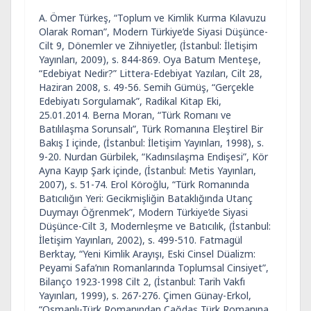
A. Ömer Türkeş, “Toplum ve Kimlik Kurma Kılavuzu
Olarak Roman”, Modern Türkiye’de Siyasi Düşünce-
Cilt 9, Dönemler ve Zihniyetler, (İstanbul: İletişim
Yayınları, 2009), s. 844-869. Oya Batum Menteşe,
“Edebiyat Nedir?” Littera-Edebiyat Yazıları, Cilt 28,
Haziran 2008, s. 49-56. Semih Gümüş, “Gerçekle
Edebiyatı Sorgulamak”, Radikal Kitap Eki,
25.01.2014. Berna Moran, “Türk Romanı ve
Batılılaşma Sorunsalı”, Türk Romanına Eleştirel Bir
Bakış I içinde, (İstanbul: İletişim Yayınları, 1998), s.
9-20. Nurdan Gürbilek, “Kadınsılaşma Endişesi”, Kör
Ayna Kayıp Şark içinde, (İstanbul: Metis Yayınları,
2007), s. 51-74. Erol Köroğlu, “Türk Romanında
Batıcılığın Yeri: Gecikmişliğin Bataklığında Utanç
Duymayı Öğrenmek”, Modern Türkiye’de Siyasi
Düşünce-Cilt 3, Modernleşme ve Batıcılık, (İstanbul:
İletişim Yayınları, 2002), s. 499-510. Fatmagül
Berktay, “Yeni Kimlik Arayışı, Eski Cinsel Düalizm:
Peyami Safa’nın Romanlarında Toplumsal Cinsiyet”,
Bilanço 1923-1998 Cilt 2, (İstanbul: Tarih Vakfı
Yayınları, 1999), s. 267-276. Çimen Günay-Erkol,
“Osmanlı-Türk Romanından Çağdaş Türk Romanına