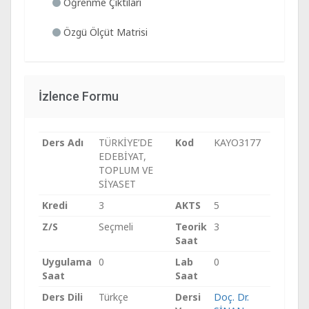
Öğrenme Çıktıları
Özgü Ölçüt Matrisi
İzlence Formu
Ders Adı
TÜRKİYE’DE
Kod
KAYO3177
EDEBİYAT,
TOPLUM VE
SİYASET
Kredi
3
AKTS
5
Z/S
Seçmeli
Teorik
3
Saat
Uygulama
0
Lab
0
Saat
Saat
Ders Dili
Türkçe
Dersi
Doç. Dr.