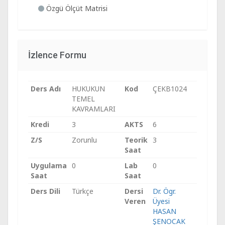
Özgü Ölçüt Matrisi
İzlence Formu
Ders Adı
HUKUKUN
Kod
ÇEKB1024
TEMEL
KAVRAMLARI
Kredi
3
AKTS
6
Z/S
Zorunlu
Teorik
3
Saat
Uygulama
0
Lab
0
Saat
Saat
Ders Dili
Türkçe
Dersi
Dr. Ögr.
Veren
Üyesi
HASAN
ŞENOCAK