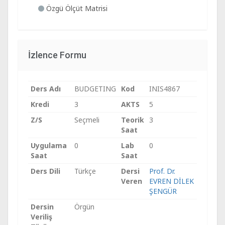
Özgü Ölçüt Matrisi
İzlence Formu
Ders Adı
BUDGETING
Kod
INIS4867
Kredi
3
AKTS
5
Z/S
Seçmeli
Teorik
3
Saat
Uygulama
0
Lab
0
Saat
Saat
Ders Dili
Türkçe
Dersi
Prof. Dr.
Veren
EVREN DİLEK
ŞENGÜR
Dersin
Örgün
Veriliş