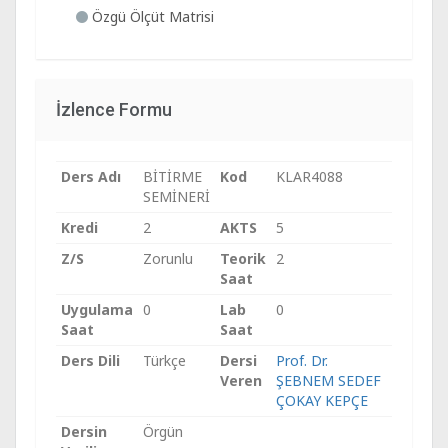
Özgü Ölçüt Matrisi
İzlence Formu
Ders Adı
BİTİRME
Kod
KLAR4088
SEMİNERİ
Kredi
2
AKTS
5
Z/S
Zorunlu
Teorik
2
Saat
Uygulama
0
Lab
0
Saat
Saat
Ders Dili
Türkçe
Dersi
Prof. Dr.
Veren
ŞEBNEM SEDEF
ÇOKAY KEPÇE
Dersin
Örgün