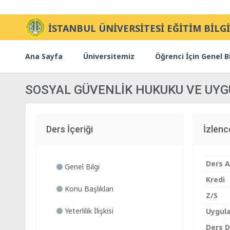
İSTANBUL ÜNİVERSİTESİ EĞİTİM BİLGİ
Ana Sayfa
Üniversitemiz
Öğrenci İçin Genel Bi
SOSYAL GÜVENLİK HUKUKU VE UY
Ders İçeriği
İzlen
Ders A
Genel Bilgi
Kredi
Konu Başlıkları
Z/S
Yeterlilik İlişkisi
Uygul
Ders Di