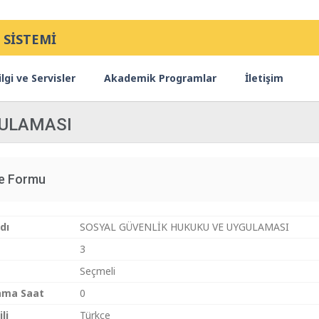
 SİSTEMİ
lgi ve Servisler
Akademik Programlar
İletişim
GULAMASI
ce Formu
dı
SOSYAL GÜVENLİK HUKUKU VE UYGULAMASI
3
Seçmeli
ama Saat
0
li
Türkçe