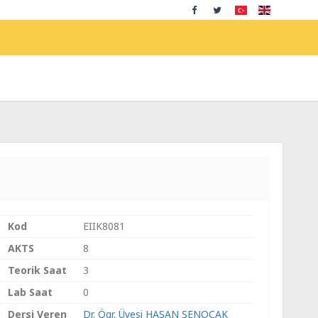
Kod
EIIK8081
AKTS
8
Teorik Saat
3
Lab Saat
0
Dersi Veren
Dr. Ögr. Üyesi HASAN ŞENOCAK