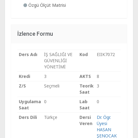
Özgü Ölçüt Matrisi
İzlence Formu
Ders Adı
İŞ SAĞLIĞI VE
Kod
EIIK7072
GÜVENLİĞİ
YÖNETİMİ
Kredi
3
AKTS
8
Z/S
Seçmeli
Teorik
3
Saat
Uygulama
0
Lab
0
Saat
Saat
Ders Dili
Türkçe
Dersi
Dr. Ögr.
Veren
Üyesi
HASAN
ŞENOCAK