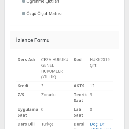
Öğrenme Çıktıları
Özgü Ölçüt Matrisi
İzlence Formu
Ders Adı
CEZA HUKUKU
Kod
HUKK2019
GENEL
Çift
HÜKÜMLER
(YILLIK)
Kredi
3
AKTS
12
Z/S
Zorunlu
Teorik
3
Saat
Uygulama
0
Lab
0
Saat
Saat
Ders Dili
Türkçe
Dersi
Doç. Dr.