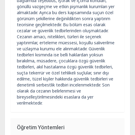
bağlamda teşebbüs, iştirak ve içtima konuları,
gönüllü vazgeçme ve etkin pişmanlık kurumları yer
almaktadır. Ayrıca bu ders kapsamında suçun özel
görünüm şekillerine değinildikten sonra yaptırım
teorisine geçilmektedir. Bu bölüm esas olarak
cezalar ve güvenlik tedbirlerinden oluşmaktadır.
Cezanın amacı, nitelikleri, türleri ile seçenek
yaptırımlar, erteleme müessesi, koşullu salıverilme
ve uzlaşma kurumu ele alınmaktadır. Güvenlik
tedbirleri kısmında ise belli haklardan yoksun
bırakılma, müsadere, çocuklara özgü güvenlik
tedbirleri, akıl hastalarına özgü güvenlik tedbirleri,
suçta tekerrür ve özel tehlikeli suçlular, sınır dışı
edilme, tüzel kişiler hakkında güvenlik tedbirleri ve
denetimli serbestlik tedbiri incelenmektedir. Son
olarak da cezanın belirlenmesi ve
bireyselleştirilmesindeki esaslara da yer
verilmektedir.
Öğretim Yöntemleri