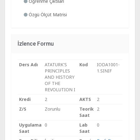
Öğrenme Çıktıları
Özgü Ölçüt Matrisi
İzlence Formu
Ders Adı
ATATURK'S
Kod
IODA1001-
PRINCIPLES
1.SINIF
AND HISTORY
OF THE
REVOLUTION I
Kredi
2
AKTS
2
Z/S
Zorunlu
Teorik
2
Saat
Uygulama
0
Lab
0
Saat
Saat