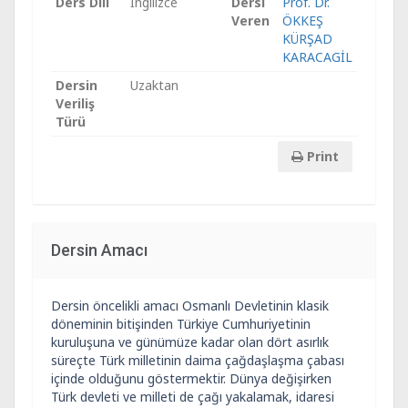
Ders Dili
İngilizce
Dersi
Prof. Dr.
Veren
ÖKKEŞ
KÜRŞAD
KARACAGİL
Dersin
Uzaktan
Veriliş
Türü
Print
Dersin Amacı
Dersin öncelikli amacı Osmanlı Devletinin klasik
döneminin bitişinden Türkiye Cumhuriyetinin
kuruluşuna ve günümüze kadar olan dört asırlık
süreçte Türk milletinin daima çağdaşlaşma çabası
içinde olduğunu göstermektir. Dünya değişirken
Türk devleti ve milleti de çağı yakalamak, idaresi