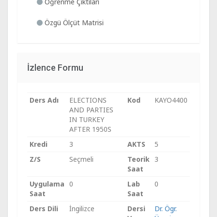
Öğrenme Çıktıları
Özgü Ölçüt Matrisi
İzlence Formu
Ders Adı
ELECTIONS
Kod
KAYO4400
AND PARTIES
IN TURKEY
AFTER 1950S
Kredi
3
AKTS
5
Z/S
Seçmeli
Teorik
3
Saat
Uygulama
0
Lab
0
Saat
Saat
Ders Dili
İngilizce
Dersi
Dr. Ögr.