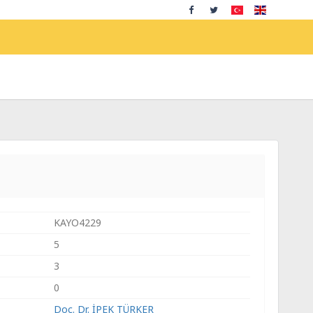
KAYO4229
5
3
0
Doç. Dr. İPEK TÜRKER