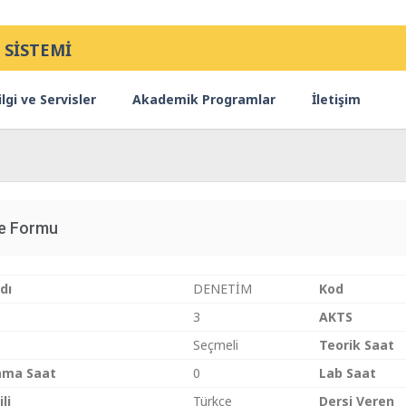
 SİSTEMİ
lgi ve Servisler
Akademik Programlar
İletişim
ce Formu
dı
DENETİM
Kod
3
AKTS
Seçmeli
Teorik Saat
ama Saat
0
Lab Saat
li
Türkçe
Dersi Veren