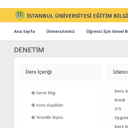
İSTANBUL ÜNİVERSİTESİ EĞİTİM BİLGİ
Ana Sayfa
Üniversitemiz
Öğrenci İçin Genel Bi
DENETİM
Ders İçeriği
İzlen
Ders A
Genel Bilgi
Kredi
Konu Başlıkları
Z/S
Yeterlilik İlişkisi
Uygul
Ders Di