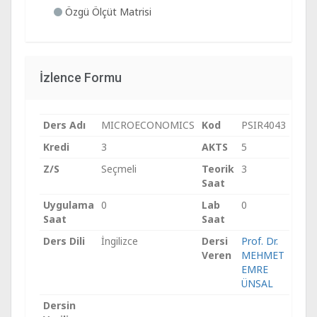
Özgü Ölçüt Matrisi
İzlence Formu
Ders Adı
MICROECONOMICS
Kod
PSIR4043
Kredi
3
AKTS
5
Z/S
Seçmeli
Teorik
3
Saat
Uygulama
0
Lab
0
Saat
Saat
Ders Dili
İngilizce
Dersi
Prof. Dr.
Veren
MEHMET
EMRE
ÜNSAL
Dersin