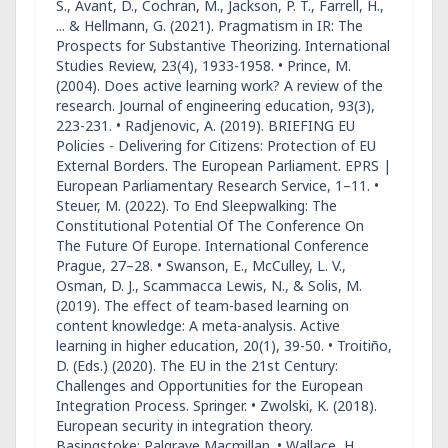
S., Avant, D., Cochran, M., Jackson, P. T., Farrell, H.,
... & Hellmann, G. (2021). Pragmatism in IR: The
Prospects for Substantive Theorizing. International
Studies Review, 23(4), 1933-1958. • Prince, M.
(2004). Does active learning work? A review of the
research. Journal of engineering education, 93(3),
223-231. • Radjenovic, A. (2019). BRIEFING EU
Policies - Delivering for Citizens: Protection of EU
External Borders. The European Parliament. EPRS |
European Parliamentary Research Service, 1–11. •
Steuer, M. (2022). To End Sleepwalking: The
Constitutional Potential Of The Conference On
The Future Of Europe. International Conference
Prague, 27–28. • Swanson, E., McCulley, L. V.,
Osman, D. J., Scammacca Lewis, N., & Solis, M.
(2019). The effect of team-based learning on
content knowledge: A meta-analysis. Active
learning in higher education, 20(1), 39-50. • Troitiño,
D. (Eds.) (2020). The EU in the 21st Century:
Challenges and Opportunities for the European
Integration Process. Springer. • Zwolski, K. (2018).
European security in integration theory.
Basingstoke: Palgrave Macmillan. • Wallace, H.,