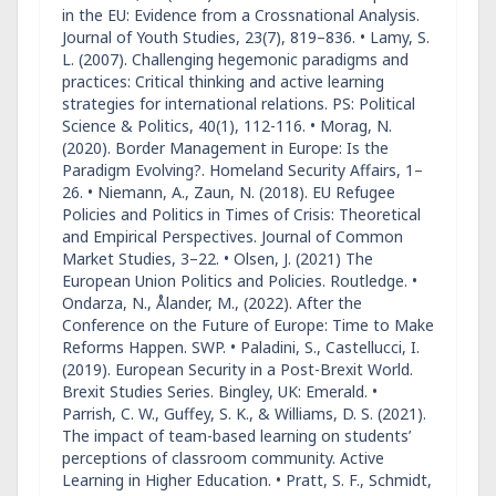
in the EU: Evidence from a Crossnational Analysis.
Journal of Youth Studies, 23(7), 819–836. • Lamy, S.
L. (2007). Challenging hegemonic paradigms and
practices: Critical thinking and active learning
strategies for international relations. PS: Political
Science & Politics, 40(1), 112-116. • Morag, N.
(2020). Border Management in Europe: Is the
Paradigm Evolving?. Homeland Security Affairs, 1–
26. • Niemann, A., Zaun, N. (2018). EU Refugee
Policies and Politics in Times of Crisis: Theoretical
and Empirical Perspectives. Journal of Common
Market Studies, 3–22. • Olsen, J. (2021) The
European Union Politics and Policies. Routledge. •
Ondarza, N., Ålander, M., (2022). After the
Conference on the Future of Europe: Time to Make
Reforms Happen. SWP. • Paladini, S., Castellucci, I.
(2019). European Security in a Post-Brexit World.
Brexit Studies Series. Bingley, UK: Emerald. •
Parrish, C. W., Guffey, S. K., & Williams, D. S. (2021).
The impact of team-based learning on students’
perceptions of classroom community. Active
Learning in Higher Education. • Pratt, S. F., Schmidt,