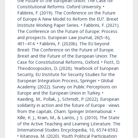
the Future of the European Union: The Case for
Constitutional Reforms. Oxford University. •
Fabbrini, F. (2019). The Conference on the Future
of Europe A New Model to Reform the EU?. Brexit
Institute Working Paper Series. • Fabbrini, F. (2021).
The Conference on the Future of Europe: Process
and prospects. European Law Journal, 26(5–6),
401–414. • Fabbrini, F. (2020b). The EU beyond
Brexit: The Conference on the Future of Europe.
Brexit and the Future of the European Union: The
Case for Constitutional Reforms, Oxford. • Fiott, D.
Theodosopoulos, D. (2020). Yearbook of European
Security, EU Institute for Security Studies for the
European Integration Process, Springer. • Global
Academy. (2022). Survey on Public Perceptions on
Europe and the European Union in Turkey. •
Kaeding, M., Pollak, J., Schmidt, P. (2022). European
solidarity in action and the future of Europe : views
from the capitals. Cham: Springer International. •
Kille, K. J., Krain, M., & Lantis, J. S. (2010). The State
of the Active Teaching and Learning Literature. The
International Studies Encyclopedia, 10, 6574-6592.
• Kitanova, M. (2020). Youth Political Participation