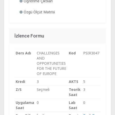
Öğrenme Çıktıları
Özgü Ölçüt Matrisi
İzlence Formu
Ders Adı
CHALLENGES
Kod
PSIR3047
AND
OPPORTUNITIES
FOR THE FUTURE
OF EUROPE
Kredi
3
AKTS
5
Z/S
Seçmeli
Teorik
3
Saat
Uygulama
0
Lab
0
Saat
Saat