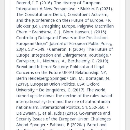
Berend, I. T. (2016). The History of European
Integration: A New Perspective. • Blokker, P. (2021).
The Constitutional Deficit, Constituent Activism,
and the (Conference on the) Future of Europe. • P.
Blokker (Ed.), Imagining Europe. Palgrave Macmillan
Cham. • Brandsma, G. J., Blom-Hansen, J. (2016).
Controlling Delegated Powers in the PostLisbon
European Union”. Journal of European Public Policy,
23(4), 531–549. • Cameron, F. (2004). The Future of
Europe: Integration and Enlargement. Routledge. •
Carrapico, H., Niethuss, A., Berthelemy, C. (2019).
Brexit and Internal Security: Political and Legal
Concerns on the Future UK-EU Relationship. NY;
Berlin Heidelberg: Springer. • Cini, M., Borragan, N.
(2019). European Union Politics. USA: Oxford
University. • De Jonquières, G. (2017). The world
turned upside down: the decline of the rules-based
international system and the rise of authoritarian
nationalism. International Politics, 54, 552-560. •
De Zwaan, J., et al., (Eds.) (2016). Governance and
Security Issues of the European Union: Challenges
Ahead. Springer. • Fabbrini, F. (2020a). Brexit and