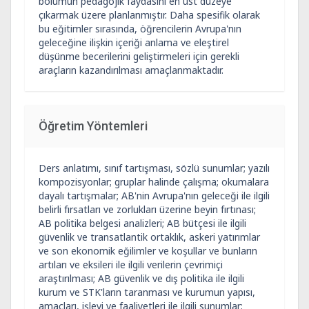
bölümün pedagojik faydasını en üst düzeye
çıkarmak üzere planlanmıştır. Daha spesifik olarak
bu eğitimler sırasında, öğrencilerin Avrupa'nın
geleceğine ilişkin içeriği anlama ve eleştirel
düşünme becerilerini geliştirmeleri için gerekli
araçların kazandırılması amaçlanmaktadır.
Öğretim Yöntemleri
Ders anlatımı, sınıf tartışması, sözlü sunumlar; yazılı
kompozisyonlar; gruplar halinde çalışma; okumalara
dayalı tartışmalar; AB'nin Avrupa'nın geleceği ile ilgili
belirli fırsatları ve zorlukları üzerine beyin fırtınası;
AB politika belgesi analizleri; AB bütçesi ile ilgili
güvenlik ve transatlantik ortaklık, askeri yatırımlar
ve son ekonomik eğilimler ve koşullar ve bunların
artıları ve eksileri ile ilgili verilerin çevrimiçi
araştırılması; AB güvenlik ve dış politika ile ilgili
kurum ve STK'ların taranması ve kurumun yapısı,
amaçları, işlevi ve faaliyetleri ile ilgili sunumlar;