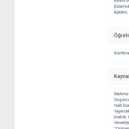
evrimi 
(İslamcı
ilişkile
Öğret
Konfera
Kayna
Mehmet 
Düşünce:
Halil İn
Yayıncıl
İnalcık
Yöneltil
"Osmanlı