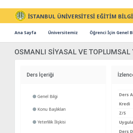
İSTANBUL ÜNİVERSİTESİ EĞİTİM BİLGİ
Ana Sayfa
Üniversitemiz
Öğrenci İçin Genel Bi
OSMANLI SİYASAL VE TOPLUMSAL 
Ders İçeriği
İzlen
Ders A
Genel Bilgi
Kredi
Konu Başlıkları
Z/S
Yeterlilik İlişkisi
Uygul
Ders Di