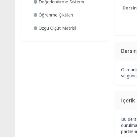
Değerlendirme Sistemi
Dersin
Öğrenme Çıktıları
Özgü Ölçüt Matrisi
Dersi
Osmanlı 
ve günce
İçerik
Bu derst
durulmak
partiler