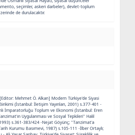
nde Osmanlı Siyasal Hayatı, siyasal düşünceler
rlamento, seçimler, askeri darbeler), devlet-toplum
üzerinde de durulacaktır.
Editor: Mehmet Ö. Alkan] Modern Türkiye'de Siyasi
imi (İstanbul: İletişim Yayınları, 2001) s.377-401 -
manlı İmparatorluğu Toplum ve Ekonomi (İstanbul: Eren
"Tanzimat'ın Uygulanması ve Sosyal Tepkileri" Halil
. 1993) s.361-383/424 -Nejat Göyünç; "Tanzimat'a
arih Kurumu Basımevi, 1987) s.105-111 -İlber Ortaylı;
- Ali Yaşar Sarıbay, Türkiye'de Siyaset: Süreklilik ve