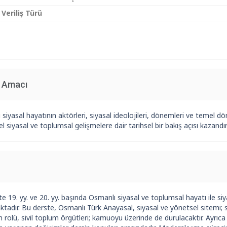
 Veriliş Türü
n Amacı
siyasal hayatının aktörleri, siyasal ideolojileri, dönemleri ve temel dö
l siyasal ve toplumsal gelişmelere dair tarihsel bir bakış açısı kazand
e 19. yy. ve 20. yy. başında Osmanlı siyasal ve toplumsal hayatı ile si
tadır. Bu derste, Osmanlı Türk Anayasal, siyasal ve yönetsel sitemi; si
in rolü, sivil toplum örgütleri; kamuoyu üzerinde de durulacaktır. Ayr