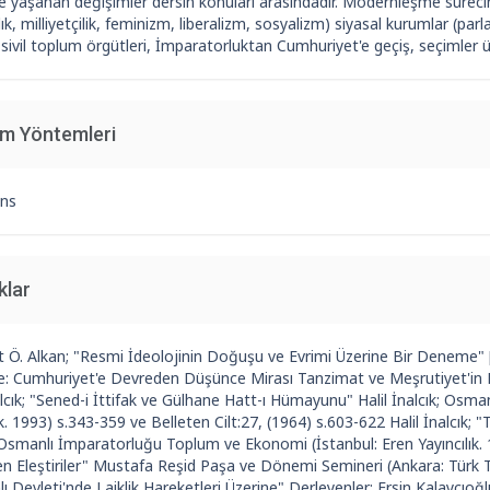
ve yaşanan değişimler dersin konuları arasındadır. Modernleşme süreci
lık, milliyetçilik, feminizm, liberalizm, sosyalizm) siyasal kurumlar (pa
ri, sivil toplum örgütleri, İmparatorluktan Cumhuriyet'e geçiş, seçimler 
im Yöntemleri
ns
klar
Ö. Alkan; "Resmi İdeolojinin Doğuşu ve Evrimi Üzerine Bir Deneme" [
 Cumhuriyet'e Devreden Düşünce Mirası Tanzimat ve Meşrutiyet'in Birik
alcık; "Sened-i İttifak ve Gülhane Hatt-ı Hümayunu" Halil İnalcık; Os
ık. 1993) s.343-359 ve Belleten Cilt:27, (1964) s.603-622 Halil İnalcık; 
; Osmanlı İmparatorluğu Toplum ve Ekonomi (İstanbul: Eren Yayıncılık
en Eleştiriler" Mustafa Reşid Paşa ve Dönemi Semineri (Ankara: Türk T
 Devleti'nde Laiklik Hareketleri Üzerine" Derleyenler: Ersin Kalaycıoğlu 