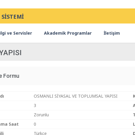
 SİSTEMİ
lgi ve Servisler
Akademik Programlar
İletişim
YAPISI
ce Formu
dı
OSMANLI SİYASAL VE TOPLUMSAL YAPISI
3
Zorunlu
ama Saat
0
li
Türkçe