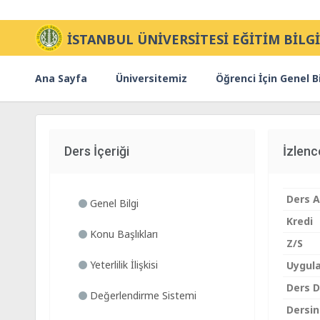
İSTANBUL ÜNİVERSİTESİ EĞİTİM BİLGİ
Ana Sayfa
Üniversitemiz
Öğrenci İçin Genel Bi
Ders İçeriği
İzlen
Ders A
Genel Bilgi
Kredi
Konu Başlıkları
Z/S
Yeterlilik İlişkisi
Uygul
Ders Di
Değerlendirme Sistemi
Dersin