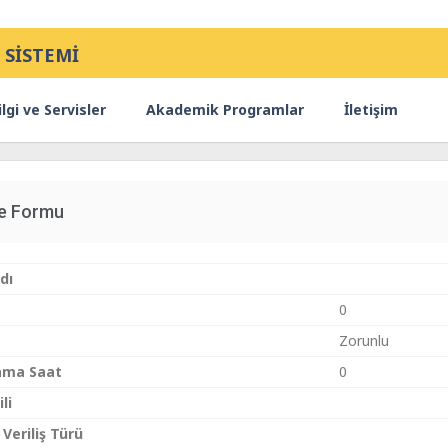
 SİSTEMİ
lgi ve Servisler
Akademik Programlar
İletişim
ce Formu
dı
0
Zorunlu
ama Saat
0
li
 Veriliş Türü