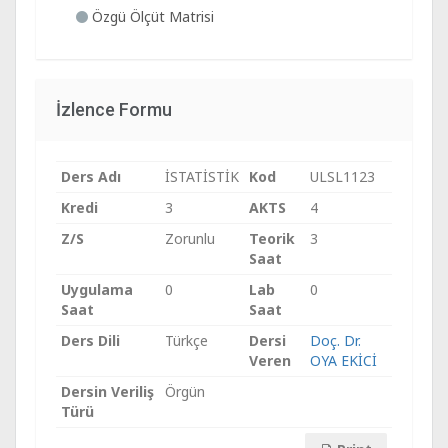
Özgü Ölçüt Matrisi
İzlence Formu
Ders Adı
İSTATİSTİK
Kod
ULSL1123
Kredi
3
AKTS
4
Z/S
Zorunlu
Teorik
3
Saat
Uygulama
0
Lab
0
Saat
Saat
Ders Dili
Türkçe
Dersi
Doç. Dr.
Veren
OYA EKİCİ
Dersin Veriliş
Örgün
Türü