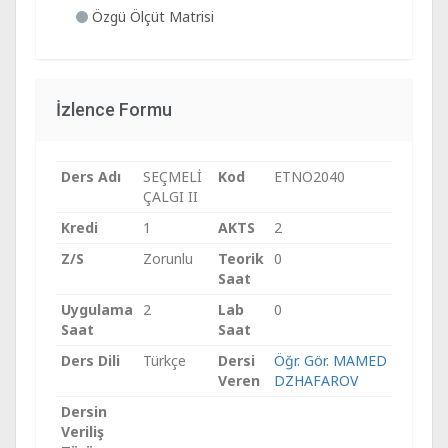
Özgü Ölçüt Matrisi
İzlence Formu
Ders Adı
SEÇMELİ
Kod
ETNO2040
ÇALGI II
Kredi
1
AKTS
2
Z/S
Zorunlu
Teorik
0
Saat
Uygulama
2
Lab
0
Saat
Saat
Ders Dili
Türkçe
Dersi
Öğr. Gör. MAMED
Veren
DZHAFAROV
Dersin
Veriliş