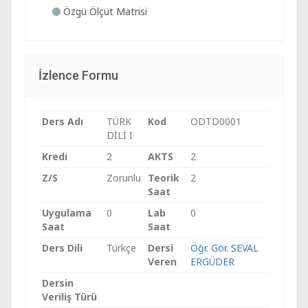
Özgü Ölçüt Matrisi
İzlence Formu
Ders Adı
TÜRK
Kod
ODTD0001
DİLİ I
Kredi
2
AKTS
2
Z/S
Zorunlu
Teorik
2
Saat
Uygulama
0
Lab
0
Saat
Saat
Ders Dili
Türkçe
Dersi
Öğr. Gör. SEVAL
Veren
ERGÜDER
Dersin
Veriliş Türü