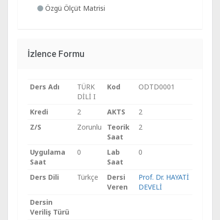
Özgü Ölçüt Matrisi
İzlence Formu
Ders Adı
TÜRK
Kod
ODTD0001
DİLİ I
Kredi
2
AKTS
2
Z/S
Zorunlu
Teorik
2
Saat
Uygulama
0
Lab
0
Saat
Saat
Ders Dili
Türkçe
Dersi
Prof. Dr. HAYATİ
Veren
DEVELİ
Dersin
Veriliş Türü