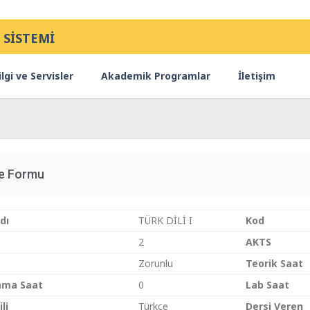
 SİSTEMİ
lgi ve Servisler
Akademik Programlar
İletişim
ce Formu
dı
TÜRK DİLİ I
Kod
2
AKTS
Zorunlu
Teorik Saat
ama Saat
0
Lab Saat
li
Türkçe
Dersi Veren