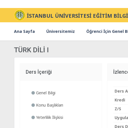
İSTANBUL ÜNİVERSİTESİ EĞİTİM BİLGİ
Ana Sayfa
Üniversitemiz
Öğrenci İçin Genel Bi
TÜRK DİLİ I
Ders İçeriği
İzlen
Ders A
Genel Bilgi
Kredi
Konu Başlıkları
Z/S
Yeterlilik İlişkisi
Uygul
Ders Di