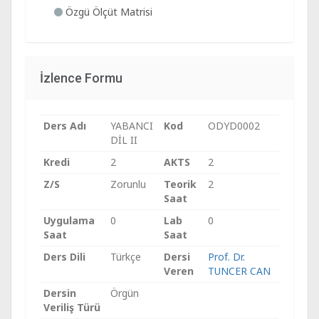
Özgü Ölçüt Matrisi
İzlence Formu
Ders Adı
YABANCI
Kod
ODYD0002
DİL II
Kredi
2
AKTS
2
Z/S
Zorunlu
Teorik
2
Saat
Uygulama
0
Lab
0
Saat
Saat
Ders Dili
Türkçe
Dersi
Prof. Dr.
Veren
TUNCER CAN
Dersin
Örgün
Veriliş Türü