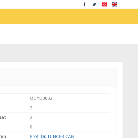
ODYD0002
2
aat
2
0
ren
Prof. Dr. TUNCER CAN