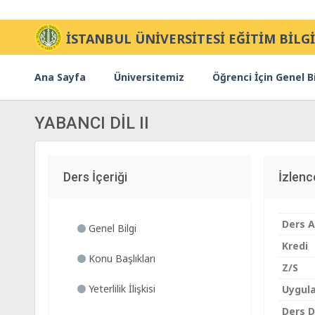
İSTANBUL ÜNİVERSİTESİ EĞİTİM BİLGİ
Ana Sayfa
Üniversitemiz
Öğrenci İçin Genel Bi
YABANCI DİL II
Ders İçeriği
İzlen
Ders A
Genel Bilgi
Kredi
Konu Başlıkları
Z/S
Yeterlilik İlişkisi
Uygul
Ders Di