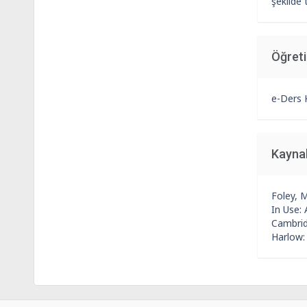
şekilde
Öğret
e-Ders 
Kayna
Foley, 
In Use:
Cambridg
Harlow: