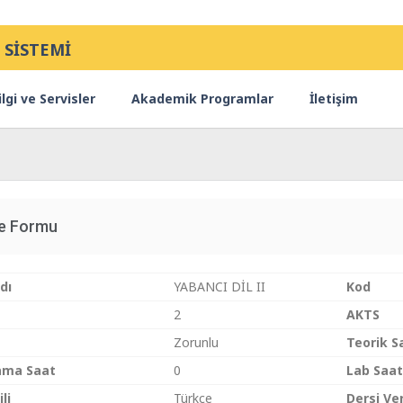
 SİSTEMİ
lgi ve Servisler
Akademik Programlar
İletişim
ce Formu
dı
YABANCI DİL II
Kod
2
AKTS
Zorunlu
Teorik S
ama Saat
0
Lab Saat
li
Türkçe
Dersi Ve