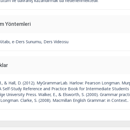
 tutum ve davranış kazandırmak da hedeflenmektedir.
im Yöntemleri
Kitabı, e-Ders Sunumu, Ders Videosu
klar
M., & Hall, D. (2012). MyGrammarLab. Harlow: Pearson Longman. Murph
 A Self-Study Reference and Practice Book for Intermediate Students o
e University Press. Walker, E., & Elsworth, S. (2000). Grammar pract
 Longman. Clarke, S. (2008). Macmillan English Grammar: in Context..