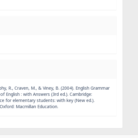
y, R., Craven, M., & Viney, B. (2004). English Grammar
f English : with Answers (3rd ed.). Cambridge:
ice for elementary students: with key (New ed.).
 Oxford: Macmillan Education.