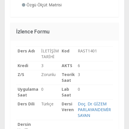
Özgü Ölçüt Matrisi
İzlence Formu
Ders Adı
İLETİŞİM
Kod
RAST1401
TARİHİ
Kredi
3
AKTS
6
Z/S
Zorunlu
Teorik
3
Saat
Uygulama
0
Lab
0
Saat
Saat
Ders Dili
Türkçe
Dersi
Doç. Dr. GİZEM
Veren
PARLAYANDEMİR
SAYAN
Dersin