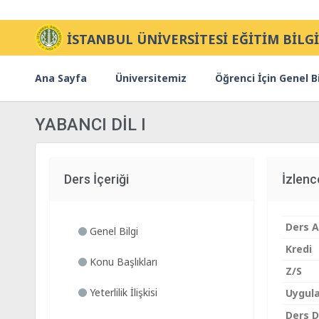
İSTANBUL ÜNİVERSİTESİ EĞİTİM BİLGİ
Ana Sayfa
Üniversitemiz
Öğrenci İçin Genel Bi
YABANCI DİL I
Ders İçeriği
İzlen
Ders A
Genel Bilgi
Kredi
Konu Başlıkları
Z/S
Yeterlilik İlişkisi
Uygul
Ders Di