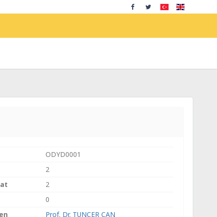
ODYD0001
2
aat
2
0
ren
Prof. Dr. TUNCER CAN