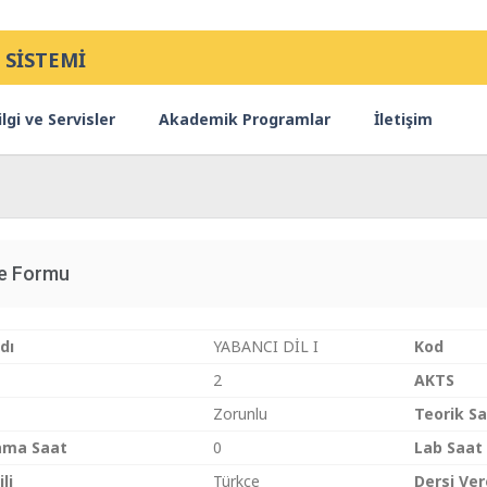
 SİSTEMİ
lgi ve Servisler
Akademik Programlar
İletişim
ce Formu
dı
YABANCI DİL I
Kod
2
AKTS
Zorunlu
Teorik S
ama Saat
0
Lab Saat
li
Türkçe
Dersi Ve