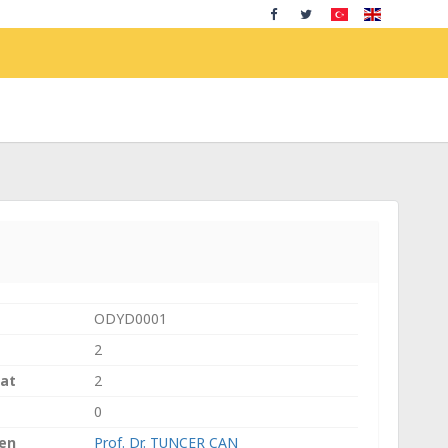
ODYD0001
2
aat
2
0
ren
Prof. Dr. TUNCER CAN