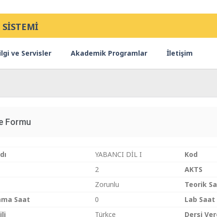
 SİSTEMİ
lgi ve Servisler
Akademik Programlar
İletişim
ce Formu
dı
YABANCI DİL I
Kod
2
AKTS
Zorunlu
Teorik S
ama Saat
0
Lab Saat
li
Türkçe
Dersi Ve