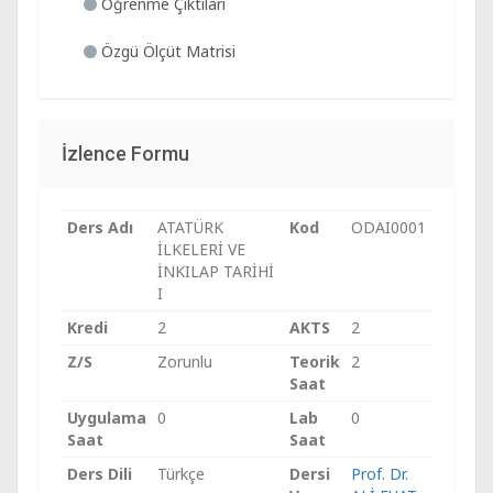
Öğrenme Çıktıları
Özgü Ölçüt Matrisi
İzlence Formu
Ders Adı
ATATÜRK
Kod
ODAI0001
İLKELERİ VE
İNKILAP TARİHİ
I
Kredi
2
AKTS
2
Z/S
Zorunlu
Teorik
2
Saat
Uygulama
0
Lab
0
Saat
Saat
Ders Dili
Türkçe
Dersi
Prof. Dr.