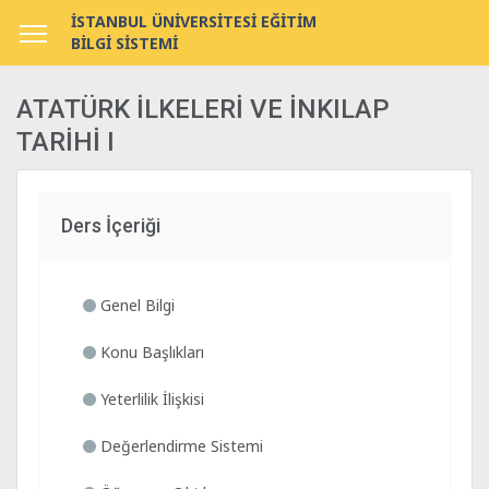
İSTANBUL ÜNİVERSİTESİ EĞİTİM
BİLGİ SİSTEMİ
ATATÜRK İLKELERİ VE İNKILAP
TARİHİ I
Ders İçeriği
Genel Bilgi
Konu Başlıkları
Yeterlilik İlişkisi
Değerlendirme Sistemi