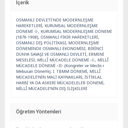
İçerik
OSMANLI DEVLETİ'NDE MODERNLEŞME
HAREKETLERİ, KURUMSAL MODERNLEŞME
DÖNEMİ -I-, KURUMSAL MODERNLEŞME DÖNEMİ
(1876-1908), OSMANLI FİKİR HAREKETLERİ,
OSMANLI DIŞ POLİTİKASI, MODERNLEŞME
DÖNEMİNDE OSMANLI EKONOMİSİ, BİRİNCİ
DÜNYA SAVAŞI VE OSMANLI DEVLETİ, ERMENİ
MESELESİ, MİLLÎ MÜCADELE DÖNEMİ –I-, MİLLÎ
MÜCADELE DÖNEMİ –II- (Kongreler ve Meclis-i
Mebusan Dönemi), I. TBMM DÖNEMİ, MİLLÎ
MÜCADELE’NİN MALİ KAYNAKLARI, İSTİKLAL
HARBİ YA DA ASKERİ MÜCADELELER DÖNEMİ,
MİLLÎ MÜCADELE’NİN DIŞ İLİŞKİLERİ
Öğretim Yöntemleri