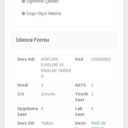
Öğrenme Çıktıları
Özgü Ölçüt Matrisi
İzlence Formu
Ders Adı
ATATÜRK
Kod
ODAI0002
İLKELERİ VE
İNKILAP TARİHİ
II
Kredi
2
AKTS
2
Z/S
Zorunlu
Teorik
2
Saat
Uygulama
0
Lab
0
Saat
Saat
Ders Dili
Türkçe
Dersi
Prof. Dr.