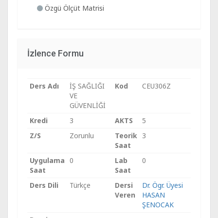
Özgü Ölçüt Matrisi
İzlence Formu
Ders Adı
İŞ SAĞLIĞI
Kod
CEU306Z
VE
GÜVENLİĞİ
Kredi
3
AKTS
5
Z/S
Zorunlu
Teorik
3
Saat
Uygulama
0
Lab
0
Saat
Saat
Ders Dili
Türkçe
Dersi
Dr. Ögr. Üyesi
Veren
HASAN
ŞENOCAK