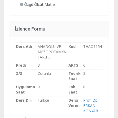
Özgü Ölçüt Matrisi
İzlence Formu
Ders Adı
ANADOLU VE
Kod
THAO1154
MEZOPOTAMYA
TARİHİ
Kredi
3
AKTS
6
Z/S
Zorunlu
Teorik
3
Saat
Uygulama
0
Lab
0
Saat
Saat
Ders Dili
Türkçe
Dersi
Prof. Dr.
Veren
ERKAN
KONYAR