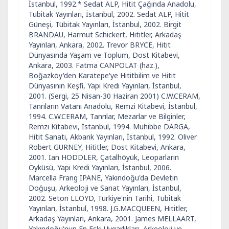
İstanbul, 1992.* Sedat ALP, Hitit Çağında Anadolu,
Tübitak Yayınları, İstanbul, 2002. Sedat ALP, Hitit
Güneşi, Tübitak Yayınları, İstanbul, 2002. Birgit
BRANDAU, Harmut Schickert, Hititler, Arkadaş
Yayınları, Ankara, 2002. Trevor BRYCE, Hitit
Dünyasında Yaşam ve Toplum, Dost Kitabevi,
Ankara, 2003. Fatma CANPOLAT (haz.),
Boğazköy'den Karatepe'ye Hititbilim ve Hitit
Dünyasının Keşfi, Yapı Kredi Yayınları, İstanbul,
2001. (Sergi, 25 Nisan-30 Haziran 2001) C.W.CERAM,
Tanrıların Vatanı Anadolu, Remzi Kitabevi, İstanbul,
1994. C.W.CERAM, Tanrılar, Mezarlar ve Bilginler,
Remzi Kitabevi, İstanbul, 1994. Muhibbe DARGA,
Hitit Sanatı, Akbank Yayınları, İstanbul, 1992. Oliver
Robert GURNEY, Hititler, Dost Kitabevi, Ankara,
2001. Ian HODDLER, Çatalhöyük, Leoparların
Öyküsü, Yapı Kredi Yayınları, İstanbul, 2006.
Marcella Frang IPANE, Yakındoğu'da Devletin
Doğuşu, Arkeoloji ve Sanat Yayınları, İstanbul,
2002. Seton LLOYD, Türkiye'nin Tarihi, Tübitak
Yayınları, İstanbul, 1998. J.G.MACQUEEN, Hititler,
Arkadaş Yayınları, Ankara, 2001. James MELLAART,
Yakındoğu'nun En Eski Uygarlıkları, Arkeoloji ve