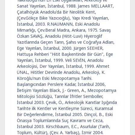
Sanat Yayınları, İstanbul, 1988. James MELLAART,
Çatalhöyük Anadolu'da Bir Neolitik Kent,
(Çev.Gökçe Bike Yazıcıoğlu), Yapı Kredi Yayınları,
İstanbul, 2003. R.NAUMANN, Eski Anadolu
Mimarlığı, Çev.Beral Madra, Ankara, 1975. Savaş
Özkan SAVAŞ, Anadolu (Hitit-Luvi) Hiyeroglif
Yazıtlarında Geçen Tanrı, Şahıs ve Coğrafya Adları,
Ege Yayınları, İstanbul, 2000. Jürgen SEEHER,
Hattuşa Rehberi "Hitit Başkentinde Bir Gün", Ege
Yayınları, İstanbul, 1999. Veli SEVİN, Anadolu
Arkeolojisi, Der Yayınları, İstanbul, 1999. Ahmet
ÜNAL, Hititler Devrinde Anadolu, Arkeoloji, K.
Köroğlu'nun Eski Mezopotamya Tarihi.
Başlangıcından Perslere Kadar, İstanbul 2006,
İletişim Yayınları Black, J.- Green, A., Mezopotamya
Mitolojisi Sözlüğü, Tanrılar İfritler Semboller,
İstanbul 2003. Çevik, Ö., Arkeolojik Kanıtlar Işığında
Tarihte ilk Kentler ve Kentleşme Süreci, Kuramsal
Bir Değerlendirme, İstanbul 2005. Dinçol, B., Eski
Önasya Toplumlarında Suç Kavramı ve Ceza,
İstanbul 2003. Kirschbaum, E.C., Asurlular (Tarih,
Toplum, Kültür), (Çev. A. Yarbaş), İzmir 2004.