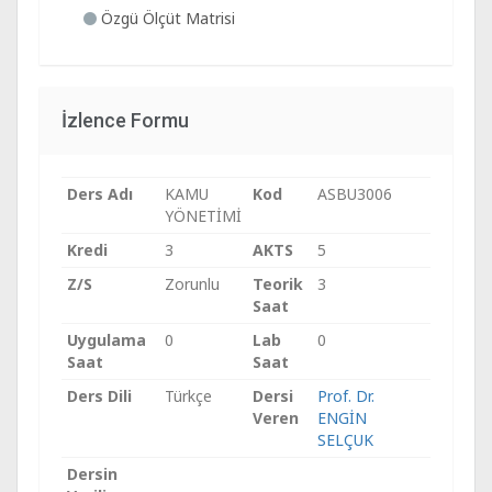
Özgü Ölçüt Matrisi
İzlence Formu
Ders Adı
KAMU
Kod
ASBU3006
YÖNETİMİ
Kredi
3
AKTS
5
Z/S
Zorunlu
Teorik
3
Saat
Uygulama
0
Lab
0
Saat
Saat
Ders Dili
Türkçe
Dersi
Prof. Dr.
Veren
ENGİN
SELÇUK
Dersin