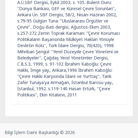
A.Ü.SBF Dergisi, Eylül 2003, s. 105. Bülent Duru:
"Dünya Bankası, GEF ve Küresel Çevre Sorunları",
Ankara Ün. SBF Dergisi, 58/2, Nisan-Haziran 2002,
s.79-95 Gülgün Tuna: "Uluslararası Örgütler ve
Çevre", Doğu-Batı dergisi, Ağustos-Ekim 2003,
s.257-272 Zerrin Toprak Karaman: "Çevre Korumacı
Politikaların Başarısında Mülkiyet Hakları Yönüyle
Devletin Rolü", Türk İdare Dergisi, 70(420), 1998.
Mihriban Şengül: "Yerel Düzeyde Çevre Yönetimi ve
Belediyeler", Çağdaş Yerel Yönetimler Dergisi,
C.8,S.3, 1999, s. 91-102 İbrahim Kaboğlu: Çevre
Hakkı, İmge yay., Ankara,1996 İbrahim Kaboğlu:
"Çevre Hakkı Karşısında İdare ve Yurttaş", Tarık
Zafer Tunaya'ya Armağan, İstanbul Barosu yay.,
İstanbul, 1992. s.119-140 Hasan Ertürk, "Çevre
Politikası", Ekin Kitabevi, 2011
Bilgi İşlem Daire Başkanlığı © 2026