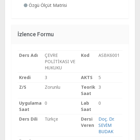
Özgü Ölçüt Matrisi
İzlence Formu
Ders Adı
ÇEVRE
Kod
ASBK6001
POLİTİKASI VE
HUKUKU
Kredi
3
AKTS
5
Z/S
Zorunlu
Teorik
3
Saat
Uygulama
0
Lab
0
Saat
Saat
Ders Dili
Türkçe
Dersi
Doç. Dr.
Veren
SEVİM
BUDAK