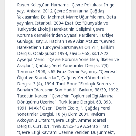
Ruşen Keleş,Can Hamamcı: Çevre Politikası, İmge
yay., Ankara, 2012 Çevre Sorunlarına Çağdaş
Yaklaşımlar, Ed. Mehmet Marin; Uğur Yıldırım, Beta
yayınları, İstanbul, 2004 Esat Öz: "Dünya'da ve
Türkiye'de Ekoloji Hareketinin Gelişimi: Çevre
Koruma derneklerinden Siyasal Partilere", Türkiye
Günlüğü, sayı:3, Haziran 1989 Akın Atauz: "Çevreci
Hareketlerin Türkiye'yi Sarsmayan On Yılı", Birikim
Dergisi, Ocak-Şubat 1994, sayı 57-58, ss.17-22
Ayşegül Mengi: "Çevre Koruma Yöneltileri, İlkeleri ve
Araçları", Çağdaş Yerel Yönetimler Dergisi, 7(3)
Temmuz 1998, s.65 Firuz Demir Yaşamış: "Çevresel
Ölçüt ve Standartlar", Çağdaş Yerel Yönetimler
Dergisi, 3 (4), 1994. Tanıl Bora: "Ekolojik Sorun ve
Bunalım İdaresinin Son Haddi", Birikim, 38/39, 1992.
Tacettin Karaer: "Çevre'nin Toplumsal İlgi Alanına
Dönüşümü Üzerine", Türk İdare Dergisi, 63, 393,
1991. M.Akif Özer: "Derin Ekoloji", Çağdaş Yerel
Yönetimler Dergisi, 10 (4) Ekim 2001. Kıvılcım
Akkoyunlu Ertan: "Çevre Etiği", Amme İdaresi
Dergisi, C.31, s.1, 1998,s.125-139 A.Serap Fırat:
"Çevre Etiği Kavramı Üzerine Yeniden Düşünmek",