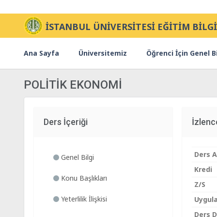
İSTANBUL ÜNİVERSİTESİ EĞİTİM BİLGİ
Ana Sayfa
Üniversitemiz
Öğrenci İçin Genel Bi
POLİTİK EKONOMİ
Ders İçeriği
İzlen
Ders A
Genel Bilgi
Kredi
Konu Başlıkları
Z/S
Yeterlilik İlişkisi
Uygul
Ders Di