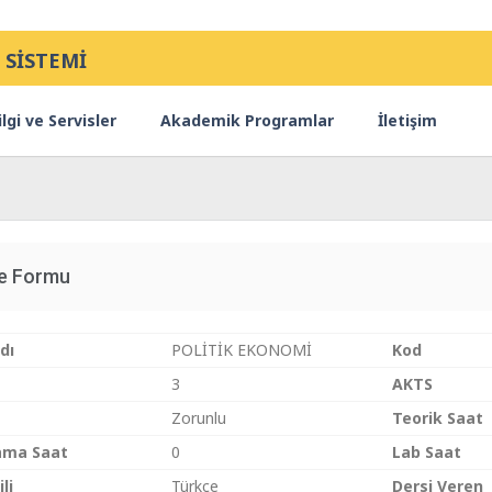
 SİSTEMİ
lgi ve Servisler
Akademik Programlar
İletişim
ce Formu
dı
POLİTİK EKONOMİ
Kod
3
AKTS
Zorunlu
Teorik Saat
ama Saat
0
Lab Saat
li
Türkçe
Dersi Veren