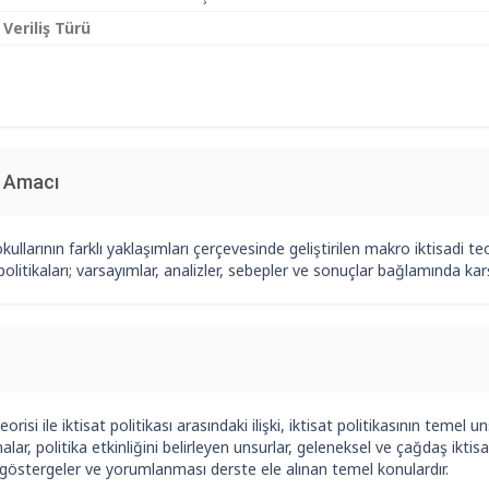
 Veriliş Türü
n Amacı
okullarının farklı yaklaşımları çerçevesinde geliştirilen makro iktisadi 
 politikaları; varsayımlar, analizler, sebepler ve sonuçlar bağlamında kar
eorisi ile iktisat politikası arasındaki ilişki, iktisat politikasının temel u
lar, politika etkinliğini belirleyen unsurlar, geleneksel ve çağdaş ikti
göstergeler ve yorumlanması derste ele alınan temel konulardır.