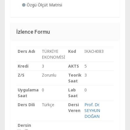
Özgü Ölçüt Matrisi
İzlence Formu
Ders Adı
TÜRKİYE
Kod
IKAO4083
EKONOMİSİ
Kredi
3
AKTS
5
Z/S
Zorunlu
Teorik
3
Saat
Uygulama
0
Lab
0
Saat
Saat
Ders Dili
Türkçe
Dersi
Prof. Dr.
Veren
SEYHUN
DOĞAN
Dersin