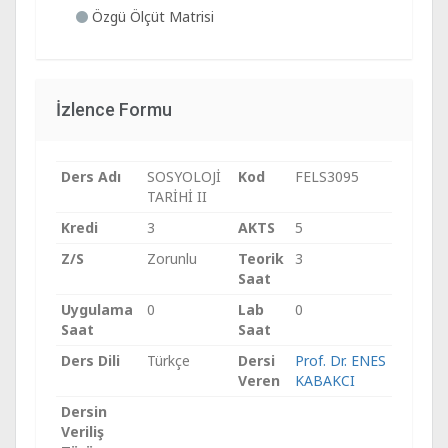
Özgü Ölçüt Matrisi
İzlence Formu
Ders Adı
SOSYOLOJİ
Kod
FELS3095
TARİHİ II
Kredi
3
AKTS
5
Z/S
Zorunlu
Teorik
3
Saat
Uygulama
0
Lab
0
Saat
Saat
Ders Dili
Türkçe
Dersi
Prof. Dr. ENES
Veren
KABAKCI
Dersin
Veriliş