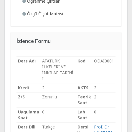
Öğrenme Çıktıları
Özgü Ölçüt Matrisi
İzlence Formu
Ders Adı
ATATÜRK
Kod
ODAI0001
İLKELERİ VE
İNKILAP TARİHİ
I
Kredi
2
AKTS
2
Z/S
Zorunlu
Teorik
2
Saat
Uygulama
0
Lab
0
Saat
Saat
Ders Dili
Türkçe
Dersi
Prof. Dr.