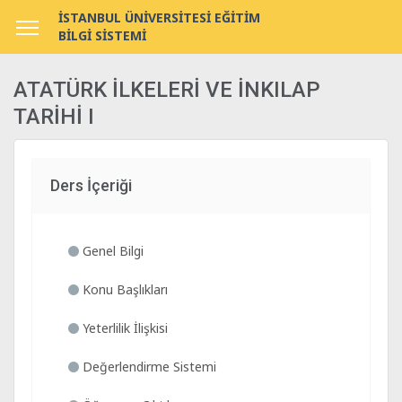
İSTANBUL ÜNİVERSİTESİ EĞİTİM
BİLGİ SİSTEMİ
ATATÜRK İLKELERİ VE İNKILAP
TARİHİ I
Ders İçeriği
Genel Bilgi
Konu Başlıkları
Yeterlilik İlişkisi
Değerlendirme Sistemi