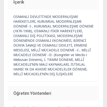
İçerik
OSMANLI DEVLETİ'NDE MODERNLEŞME
HAREKETLERİ, KURUMSAL MODERNLEŞME
DÖNEMİ -I-, KURUMSAL MODERNLEŞME DÖNEMİ
(1876-1908), OSMANLI FİKİR HAREKETLERİ,
OSMANLI DIŞ POLİTİKASI, MODERNLEŞME
DÖNEMİNDE OSMANLI EKONOMİSİ, BİRİNCİ
DÜNYA SAVAŞI VE OSMANLI DEVLETİ, ERMENİ
MESELESİ, MİLLÎ MÜCADELE DÖNEMİ –I-, MİLLÎ
MÜCADELE DÖNEMİ –II- (Kongreler ve Meclis-i
Mebusan Dönemi), I. TBMM DÖNEMİ, MİLLÎ
MÜCADELE’NİN MALİ KAYNAKLARI, İSTİKLAL
HARBİ YA DA ASKERİ MÜCADELELER DÖNEMİ,
MİLLÎ MÜCADELE’NİN DIŞ İLİŞKİLERİ
Öğretim Yöntemleri