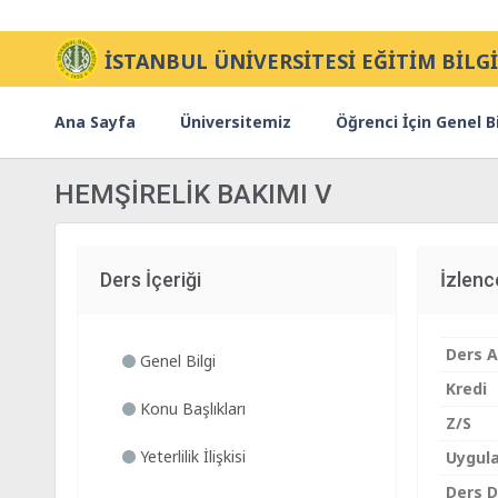
İSTANBUL ÜNİVERSİTESİ EĞİTİM BİLGİ
Ana Sayfa
Üniversitemiz
Öğrenci İçin Genel Bi
HEMŞİRELİK BAKIMI V
Ders İçeriği
İzlen
Ders A
Genel Bilgi
Kredi
Konu Başlıkları
Z/S
Yeterlilik İlişkisi
Uygul
Ders Di