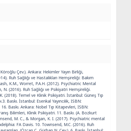
 Köroğlu Çev.). Ankara: Hekimler Yayın Birliği,
14). Ruh Sağlığı ve Hastalıkları Hemşireliği: Bakım
ash, K.M., Worret, P.A.H. (2012). Psychiatric Mental
 N. (2016). Ruh Sağlığı ve Psikiyatri Hemşireliği.
 (2018). Temel ve Klinik Psikiyatri. İstanbul: Güneş Tıp
3. Baskı. İstanbul: Esenkal Yayıncılık, ISBN:
 16. Baskı. Ankara: Nobel Tıp Kitapevleri, ISBN:
ış Bilimleri, Klinik Psikiyatri. 11. Baskı. (A. Bozkurt
ownsend, M. C., & Morgan, K. I. (2017). Psychiatric mental
ladelphia: FA Davis. 10. Townsend, M.C. (2016). Ruh
vramları. (Özcan C, Gürhan N. Çev.). 6. Baskı. İstanbul: