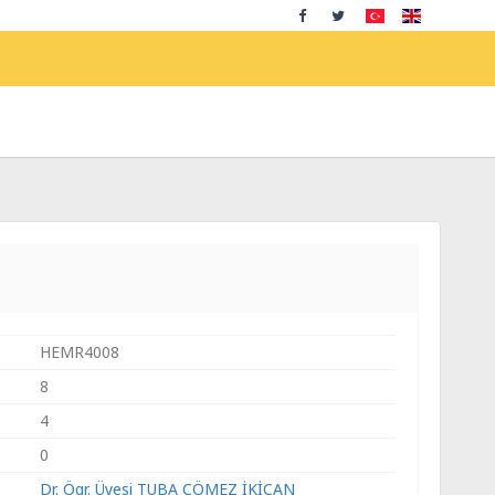
HEMR4008
8
4
0
Dr. Ögr. Üyesi TUBA ÇÖMEZ İKİCAN