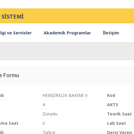
 SİSTEMİ
lgi ve Servisler
Akademik Programlar
İletişim
ce Formu
dı
HEMŞİRELİK BAKIMI V
Kod
4
AKTS
Zorunlu
Teorik Saat
ama Saat
0
Lab Saat
li
Türkçe
Dersi Veren