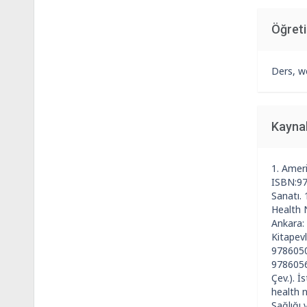
Öğret
Ders, we
Kayna
1. Ameri
ISBN:978
Sanatı. 
Health N
Ankara: 
Kitapevl
97860506
97860564
Çev.). İ
health n
Sağlığı 