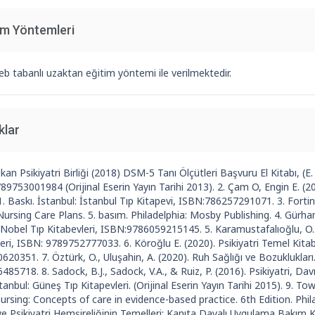
im Yöntemleri
b tabanlı uzaktan eğitim yöntemi ile verilmektedir.
klar
kan Psikiyatri Birliği (2018) DSM-5 Tanı Ölçütleri Başvuru El Kitabı, (E.
9753001984 (Orijinal Eserin Yayın Tarihi 2013). 2. Çam O, Engin E. (20
1. Baskı. İstanbul: İstanbul Tıp Kitapevi, ISBN:786257291071. 3. Fortin
ursing Care Plans. 5. basım. Philadelphia: Mosby Publishing. 4. Gürhan,
Nobel Tıp Kitabevleri, ISBN:9786059215145. 5. Karamustafalıoğlu, O.K.
eri, ISBN: 9789752777033. 6. Köroğlu E. (2020). Psikiyatri Temel Kitabı.
20351. 7. Öztürk, O., Uluşahin, A. (2020). Ruh Sağlığı ve Bozuklukları.
85718. 8. Sadock, B.J., Sadock, V.A., & Ruiz, P. (2016). Psikiyatri, Davran
stanbul: Güneş Tıp Kitapevleri. (Orijinal Eserin Yayın Tarihi 2015). 9. T
ursing: Concepts of care in evidence-based practice. 6th Edition. Phi
ve Psikiyatri Hemşireliğinin Temelleri; Kanıta Dayalı Uygulama Bakım Ka