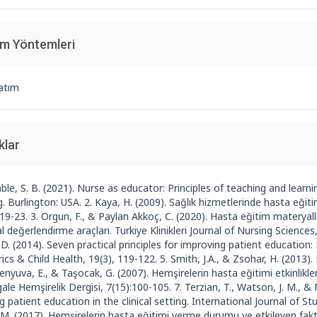
im Yöntemleri
atım
klar
ble, S. B. (2021). Nurse as educator: Principles of teaching and learni
. Burlington: USA. 2. Kaya, H. (2009). Sağlık hizmetlerinde hasta eğitim
, 19-23. 3. Orgun, F., & Paylan Akkoç, C. (2020). Hasta eğitim materyalle
 değerlendirme araçları. Turkiye Klinikleri Journal of Nursing Sciences, 1
 D. (2014). Seven practical principles for improving patient education
ics & Child Health, 19(3), 119-122. 5. Smith, J.A., & Zsohar, H. (2013)
Şenyuva, E., & Taşocak, G. (2007). Hemşirelerin hasta eğitimi etkinlikle
ale Hemşirelik Dergisi, 7(15):100-105. 7. Terzian, T., Watson, J. M., & 
g patient education in the clinical setting. International Journal of Studi
 M. (2017). Hemşirelerin hasta eğitimi verme durumu ve etkileyen faktör