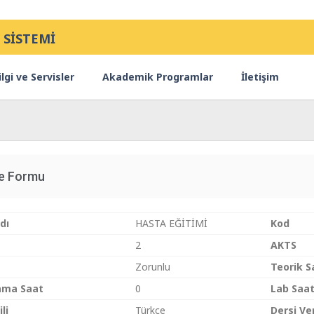
 SİSTEMİ
lgi ve Servisler
Akademik Programlar
İletişim
ce Formu
dı
HASTA EĞİTİMİ
Kod
2
AKTS
Zorunlu
Teorik S
ama Saat
0
Lab Saa
li
Türkçe
Dersi Ve