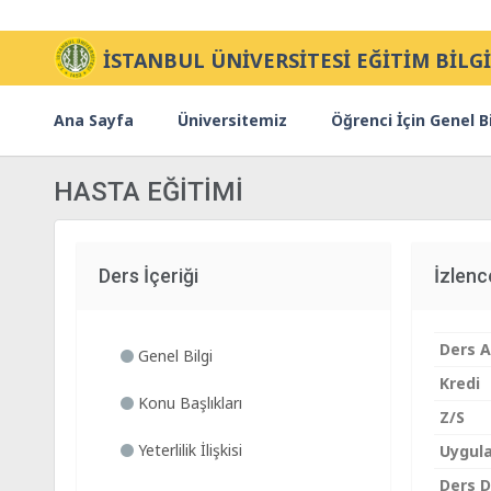
İSTANBUL ÜNİVERSİTESİ EĞİTİM BİLGİ
Ana Sayfa
Üniversitemiz
Öğrenci İçin Genel Bi
HASTA EĞİTİMİ
Ders İçeriği
İzlen
Ders A
Genel Bilgi
Kredi
Konu Başlıkları
Z/S
Yeterlilik İlişkisi
Uygul
Ders Di